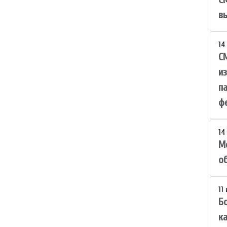
в
14
С
и
п
фе
14
М
о
11
Б
к