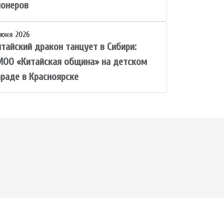
ионеров
июня 2026
итайский дракон танцует в Сибири:
МОО «Китайская община» на детском
араде в Красноярске