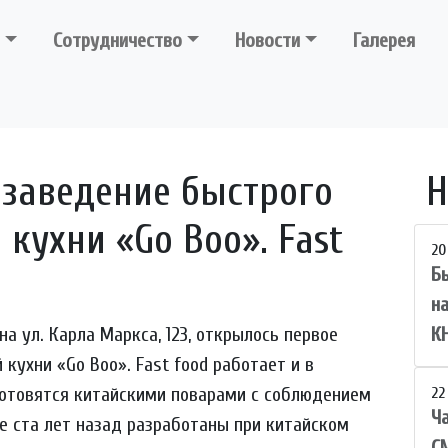
Сотрудничество
Новости
Галерея
 заведение быстрого
Н
кухни «Go Boo». Fast
20
Б
н
на ул. Карла Маркса, 123, открылось первое
К
кухни «Go Boo». Fast food работает и в
отовятся китайскими поварами с соблюдением
22
Ча
е ста лет назад разработаны при китайском
С