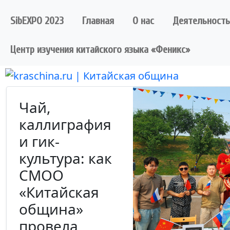
Skip
to
SibEXPO 2023
Главная
О нас
Деятельность
content
Центр изучения китайского языка «Феникс»
Чай,
каллиграфия
и гик-
культура: как
СМОО
«Китайская
община»
провела