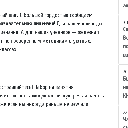
а
ный шаг. С большой гордостью сообщаем:
7 
разовательная лицензия!
Для нашей команды
С
ризнания. А для наших учеников — железная
В
дят по проверенным методикам в уютных,
п
классах.
вз
20
Б
сстраивайтесь! Набор на занятия
н
хочет слышать живую китайскую речь и начать
К
аже если вы никогда раньше не изучали
22
Ча