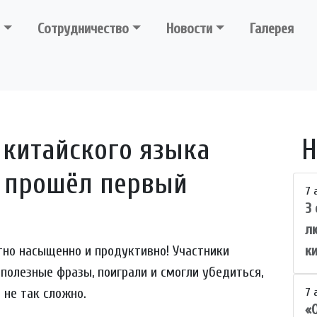
Сотрудничество
Новости
Галерея
 китайского языка
Н
 прошёл первый
7 
3
л
тно насыщенно и продуктивно! Участники
к
полезные фразы, поиграли и смогли убедиться,
 не так сложно.
7 
«О