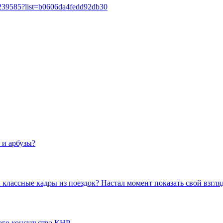
6239585?list=b0606da4fedd92db30
 и арбузы?
классные кадры из поездок? Настал момент показать свой взгляд
ого консульства КНР