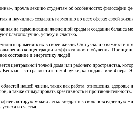
ны», прочла лекцию студентам об особенностях философии фэ
ая и научились создавать гармонию во всех сферах своей жизн
снованная на гармонизации жизненной среды и создании баланс
уют благополучию, успеху и счастью.
чились применять их в своей жизни. Они узнали о важности пра
ет повышению концентрации и эффективности обучения. Принципы
ное состояние и энергетику людей.
ется центральной точкой дома или рабочего пространства, кото
ку Веньчан – это разместить там 4 ручки, карандаша или 4 пера.
областей нашей жизни, таких как работа, отношения, здоровье 
н, а также стимулировать креативность и производительность.
софией, которую можно легко внедрить в свою повседневную жи
 успеха и счастья.