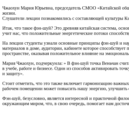
Чжаохун Мария Юрьевна, председатель СМОО «Китайской общи
жизни.
Слушатели лекции познакомились с составляющей культуры Кит
Итак, что такое фэн-шуй? Это древняя китайская система, о
учит нас, что положительные энергетические потоки способств
На лекции студенты узнали основные принципы фэн-шуй и нау
материалов в доме, аудитории, кабинете которое способству
пространстве, оказывая положительное влияние на эмоциональ
Мария Чжаохун, подчеркунла: » В фэн-шуй точка Веньчан счита
в учебе, работе и бизнесе. Один из способов активировать точ
и защиту».
Стоит отметить, что это также включает гармонизацию важных 
рабочем помещении может повысить нашу энергию, улучшить со
Фэн-шуй, безусловно, является интересной и практичной фило
окружающим миром, что, в свою очередь, помогает нам достичь