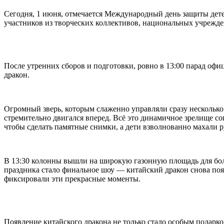
Сегодня, 1 июня, отмечается Международный день защиты дете
участников из творческих коллективов, национальных учрежде
После утренних сборов и подготовки, ровно в 13:00 парад оф
дракон.
Огромный зверь, которым слаженно управляли сразу несколько 
стремительно двигался вперед. Всё это динамичное зрелище 
чтобы сделать памятные снимки, а дети взволнованно махали р
В 13:30 колонны вышли на широкую газонную площадь для бол
праздника стало финальное шоу — китайский дракон снова появи
фиксировали эти прекрасные моменты.
Появление китайского дракона не только стало особым подарко