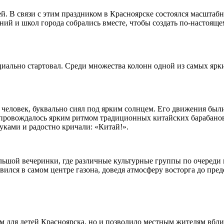
й. В связи с этим праздником в Красноярске состоялся масшта
ний и школ города собрались вместе, чтобы создать по-настоящ
ициально стартовал. Среди множества колонн одной из самых ярк
человек, буквально сиял под ярким солнцем. Его движения были
сопровождалось ярким ритмом традиционных китайских барабан
уками и радостно кричали: «Китай!».
ьшой вечеринки, где различные культурные группы по очереди
лся в самом центре газона, доведя атмосферу восторга до преде
м для детей Красноярска, но и позволило местным жителям вбли