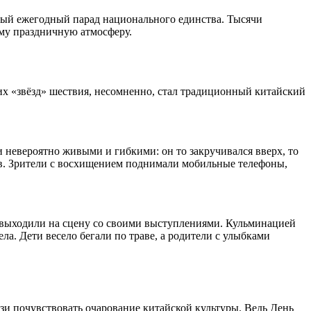
бный ежегодный парад национального единства. Тысячи
ему праздничную атмосферу.
их «звёзд» шествия, несомненно, стал традиционный китайский
 невероятно живыми и гибкими: он то закручивался вверх, то
ов. Зрители с восхищением поднимали мобильные телефоны,
 выходили на сцену со своими выступлениями. Кульминацией
ла. Дети весело бегали по траве, а родители с улыбками
зи почувствовать очарование китайской культуры. Ведь День