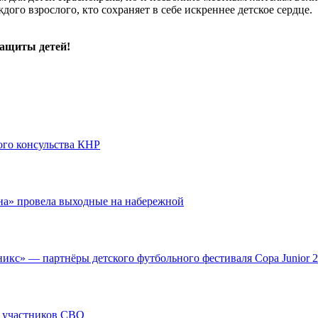
ого взрослого, кто сохраняет в себе искреннее детское сердце.
ащиты детей!
ого консульства КНР
на» провела выходные на набережной
кс» — партнёры детского футбольного фестиваля Copa Junior 
у участников СВО