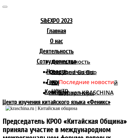
Skip
to
content
SibEXPO 2023
Главная
О нас
Деятельность
Сотрудничество
Деятельность
Новости
Сотрудничество
fast food Go-Boo
Галерея
Последние новости
HCANSY LIFE
Торгово-логистический
центр
Контакты
Журнал KRASCHINA
Наши партнеры
Центр изучения китайского языка «Феникс»
Председатель КРОО «Китайская Община»
приняла участие в международном