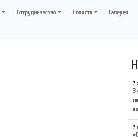
Сотрудничество
Новости
Галерея
Н
7 
3
л
к
7 
«О