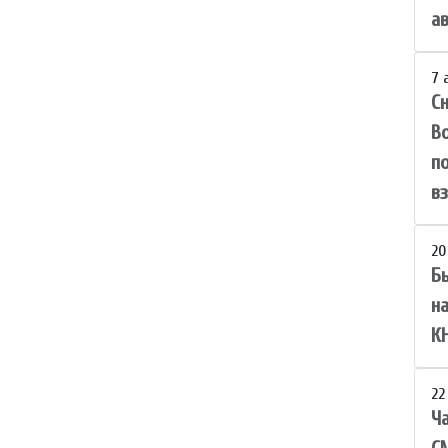
а
7 
С
В
п
вз
20
Б
н
К
22
Ча