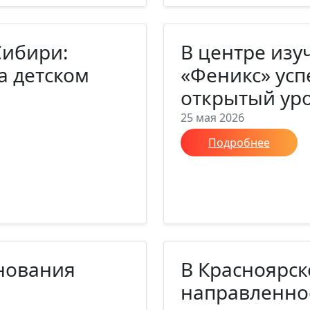
Сибири:
В центре изу
а детском
«Феникс» ус
открытый ур
25 мая 2026
Подробнее
днования
В Красноярск
направленно