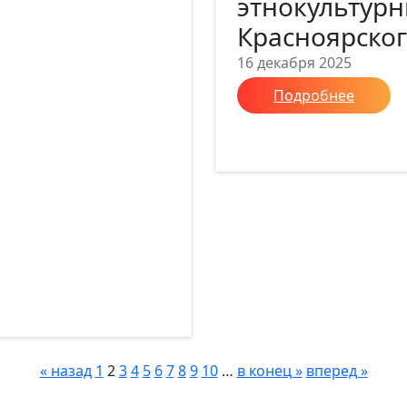
этнокультурн
Красноярског
16 декабря 2025
Подробнее
« назад
1
2
3
4
5
6
7
8
9
10
…
в конец »
вперед »