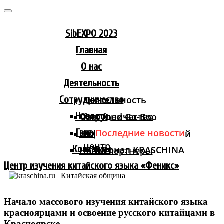
Skip
to
content
SibEXPO 2023
Главная
О нас
Деятельность
Сотрудничество
Деятельность
Новости
Сотрудничество
fast food Go-Boo
Галерея
Последние новости
HCANSY LIFE
Торгово-логистический
центр
Контакты
Журнал KRASCHINA
Наши партнеры
Центр изучения китайского языка «Феникс»
Начало массового изучения китайского языка
красноярцами и освоение русского китайцами в
Красноярске.