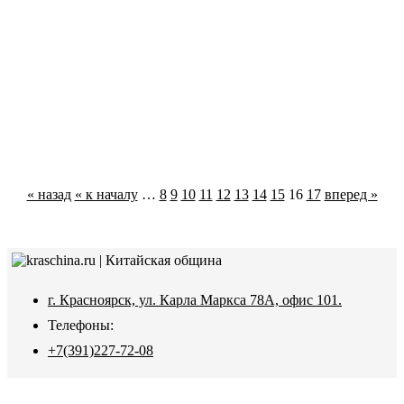
« назад
« к началу
…
8
9
10
11
12
13
14
15
16
17
вперед »
г. Красноярск, ул. Карла Маркса 78А, офис 101.
Телефоны:
+7(391)227-72-08